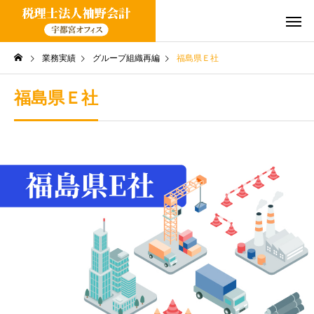
業務実績
グループ組織再編
福島県Ｅ社
福島県Ｅ社